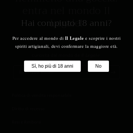
entra nel mondo Il
Legale!
Hai compiuto 18 anni?
Il Legale
Per accedere al mondo di
e scoprire i nostri
Iscriviti alla nostra Newsletter per ricevere in
spiriti artigianali, devi confermare la maggiore età.
anteprima novità esclusive, lanci di prodotto e
curiosità dal mondo de
Il Legale
.
Sì, ho più di 18 anni
No
Indirizzo email
Politica di vendita responsabile
Diritto di recesso
Resi e Rimborsi