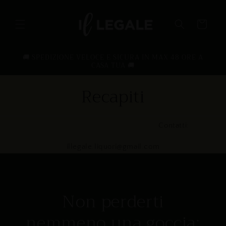
Vai
direttamente
ai contenuti
Carrello
🚚 SPEDIZIONE VELOCE E SICURA IN MAX 48 ORE A
CASA TUA 🚚
Recapiti
Contatti:
illegale.liquori@gmail.com
Non perderti
nemmeno una goccia: